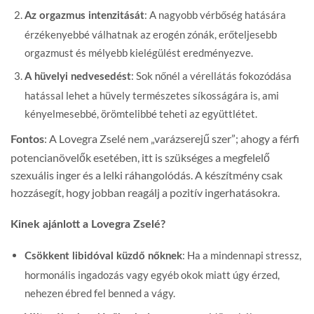
: A nagyobb vérbőség hatására
Az orgazmus intenzitását
érzékenyebbé válhatnak az erogén zónák, erőteljesebb
orgazmust és mélyebb kielégülést eredményezve.
: Sok nőnél a vérellátás fokozódása
A hüvelyi nedvesedést
hatással lehet a hüvely természetes síkosságára is, ami
kényelmesebbé, örömtelibbé teheti az együttlétet.
: A Lovegra Zselé nem „varázserejű szer”; ahogy a férfi
Fontos
potencianövelők esetében, itt is szükséges a megfelelő
szexuális inger és a lelki ráhangolódás. A készítmény csak
hozzásegít, hogy jobban reagálj a pozitív ingerhatásokra.
Kinek ajánlott a Lovegra Zselé?
: Ha a mindennapi stressz,
Csökkent libidóval küzdő nőknek
hormonális ingadozás vagy egyéb okok miatt úgy érzed,
nehezen ébred fel benned a vágy.