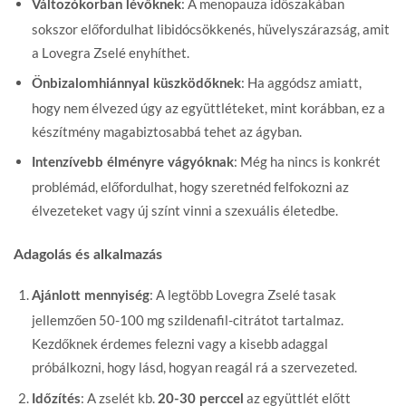
: A menopauza időszakában
Változókorban lévőknek
sokszor előfordulhat libidócsökkenés, hüvelyszárazság, amit
a Lovegra Zselé enyhíthet.
: Ha aggódsz amiatt,
Önbizalomhiánnyal küszködőknek
hogy nem élvezed úgy az együttléteket, mint korábban, ez a
készítmény magabiztosabbá tehet az ágyban.
: Még ha nincs is konkrét
Intenzívebb élményre vágyóknak
problémád, előfordulhat, hogy szeretnéd felfokozni az
élvezeteket vagy új színt vinni a szexuális életedbe.
Adagolás és alkalmazás
: A legtöbb Lovegra Zselé tasak
Ajánlott mennyiség
jellemzően 50-100 mg szildenafil-citrátot tartalmaz.
Kezdőknek érdemes felezni vagy a kisebb adaggal
próbálkozni, hogy lásd, hogyan reagál rá a szervezeted.
: A zselét kb.
az együttlét előtt
Időzítés
20-30 perccel