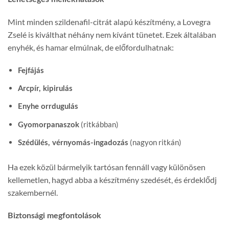
Mint minden szildenafil-citrát alapú készítmény, a Lovegra
Zselé is kiválthat néhány nem kívánt tünetet. Ezek általában
enyhék, és hamar elmúlnak, de előfordulhatnak:
Fejfájás
Arcpír, kipirulás
Enyhe orrdugulás
(ritkábban)
Gyomorpanaszok
(nagyon ritkán)
Szédülés, vérnyomás-ingadozás
Ha ezek közül bármelyik tartósan fennáll vagy különösen
kellemetlen, hagyd abba a készítmény szedését, és érdeklődj
szakembernél.
Biztonsági megfontolások