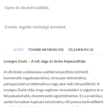
Gyors és diszkrét szállítás
Eredeti, legjobb minőségű termékek
LEÍRÁS
TOVÁBBI INFORMÁCIÓK
VÉLEMÉNYEK (0)
Lovegra Zselé – A női vágy és öröm felpezsdítője
A női libidó csökkenése sokféle tényezőhöz köthető:
hormonális ingadozásokhoz, stresszes életmódhoz,
párkapcsolati problémákhoz vagy akár lelki tényezőkhöz. A
Lovegra Zselé célja, hogy segítsen visszatalálni a vágyhoz és a
felszabadultabb, élvezetesebb együttlétekhez. Ez a praktikus,
zselés formában kapható készítmény női potencianövelőként