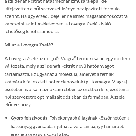
a szildenafil-citrát hatásmechanizmusára épül, de
kifejezetten a női szervezet igényeihez igazított formula
szerint. Ha úgy érzed, ideje lenne ismét magasabb fokozatra
kapcsolni az intim életedben, a Lovegra Zselé kiváló
lehetőség lehet számodra.
Mi az a Lovegra Zselé?
A Lovegra Zselé az ún. „női Viagra” termékcsalád egy modern
változata, mely a
nevű hatóanyagot
szildenafil-citrát
tartalmazza. Ez ugyanaz a molekula, amelyet a férfiak
számára kifejlesztett potencianövelők (pl. Kamagra, Viagra)
esetében is alkalmaznak, ám ebben az esetben kifejezetten a
női szervezetre optimalizált dózisban és formában. A zselé
előnye, hogy:
: Folyékonyabb állagának köszönhetően a
Gyors felszívódás
hatóanyag gyorsabban juthat a véráramba, így hamarabb
érezhető a vágyfokozó hatás.