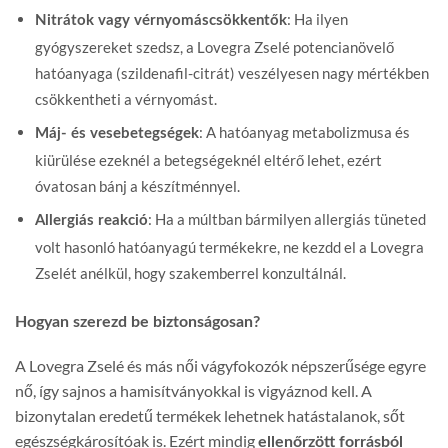
: Ha ilyen
Nitrátok vagy vérnyomáscsökkentők
gyógyszereket szedsz, a Lovegra Zselé potencianövelő
hatóanyaga (szildenafil-citrát) veszélyesen nagy mértékben
csökkentheti a vérnyomást.
: A hatóanyag metabolizmusa és
Máj- és vesebetegségek
kiürülése ezeknél a betegségeknél eltérő lehet, ezért
óvatosan bánj a készítménnyel.
: Ha a múltban bármilyen allergiás tüneted
Allergiás reakció
volt hasonló hatóanyagú termékekre, ne kezdd el a Lovegra
Zselét anélkül, hogy szakemberrel konzultálnál.
Hogyan szerezd be biztonságosan?
A Lovegra Zselé és más női vágyfokozók népszerűsége egyre
nő, így sajnos a hamisítványokkal is vigyáznod kell. A
bizonytalan eredetű termékek lehetnek hatástalanok, sőt
egészségkárosítóak is. Ezért mindig
ellenőrzött forrásból