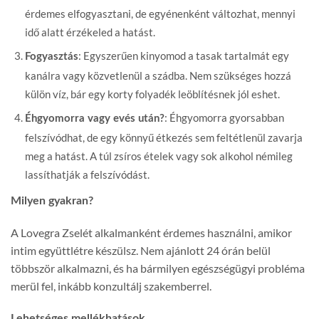
érdemes elfogyasztani, de egyénenként változhat, mennyi
idő alatt érzékeled a hatást.
: Egyszerűen kinyomod a tasak tartalmát egy
Fogyasztás
kanálra vagy közvetlenül a szádba. Nem szükséges hozzá
külön víz, bár egy korty folyadék leöblítésnek jól eshet.
: Éhgyomorra gyorsabban
Éhgyomorra vagy evés után?
felszívódhat, de egy könnyű étkezés sem feltétlenül zavarja
meg a hatást. A túl zsíros ételek vagy sok alkohol némileg
lassíthatják a felszívódást.
Milyen gyakran?
A Lovegra Zselét alkalmanként érdemes használni, amikor
intim együttlétre készülsz. Nem ajánlott 24 órán belül
többször alkalmazni, és ha bármilyen egészségügyi probléma
merül fel, inkább konzultálj szakemberrel.
Lehetséges mellékhatások