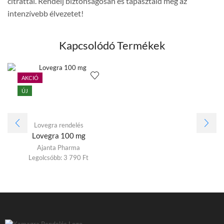
citráttal. Rendelj biztonságosan és tapasztald meg az
intenzívebb élvezetet!
Kapcsolódó Termékek
AKCIÓ
ÚJ
Lovegra rendelés
Lovegra 100 mg
Ajanta Pharma
Legolcsóbb:
3 790
Ft