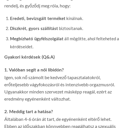
rendelj, és győződj meg róla, hogy:
kínálnak.
Eredeti, bevizsgált terméket
biztosítanak.
Diszkrét, gyors szállítást
áll mögötte, ahol felteheted a
Megbízható ügyfélszolgálat
kérdéseidet.
Gyakori kérdések (Q&A)
1. Valóban segít a női libidón?
Igen, sok nő számolt be kedvező tapasztalatokról,
erőteljesebb vágyfokozásról és intenzívebb orgazmusról.
Ugyanakkor minden szervezet másképp reagál, ezért az
eredmény egyénenként változhat.
2. Meddig tart a hatása?
Általában 4-6 órán át tart, de egyénenként eltérő lehet.
Ebben az időszakban könnyebben reagálhatsz a szexuális