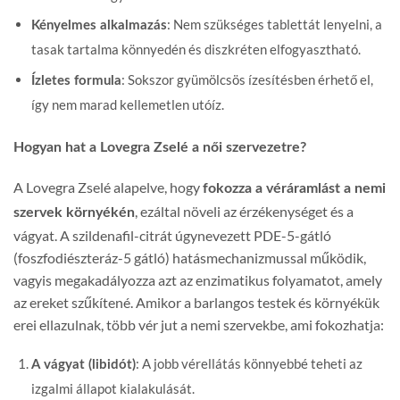
: Nem szükséges tablettát lenyelni, a
Kényelmes alkalmazás
tasak tartalma könnyedén és diszkréten elfogyasztható.
: Sokszor gyümölcsös ízesítésben érhető el,
Ízletes formula
így nem marad kellemetlen utóíz.
Hogyan hat a Lovegra Zselé a női szervezetre?
A Lovegra Zselé alapelve, hogy
fokozza a véráramlást a nemi
, ezáltal növeli az érzékenységet és a
szervek környékén
vágyat. A szildenafil-citrát úgynevezett PDE-5-gátló
(foszfodiészteráz-5 gátló) hatásmechanizmussal működik,
vagyis megakadályozza azt az enzimatikus folyamatot, amely
az ereket szűkítené. Amikor a barlangos testek és környékük
erei ellazulnak, több vér jut a nemi szervekbe, ami fokozhatja:
: A jobb vérellátás könnyebbé teheti az
A vágyat (libidót)
izgalmi állapot kialakulását.