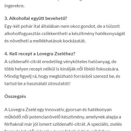
ingerekre.
3. Alkohollal együtt bevehető?
Egy-két pohár ital általában nem okoz gondot, de a túlzott
alkoholfogyasztás csökkentheti a készítmény hatékonyságát
és növelheti a mellékhatások kockázatát.
4. Kell recept a Lovegra Zseléhez?
A szildenafil-citrát eredetileg vényköteles hatóanyag, de
több helyen recept nélkül is kínálják női libidó fokozására.
Mindig figyelj rá, hogy megbízható forrásból szerezd be, és
tartsd be a használati útmutatót!
Összegzés
A Lovegra Zselé egy innovatív, gyorsan és hatékonyan
működő női potencianövelő készítmény, amelynek alapja a
férfiaknál már jól ismert szildenafil-citrát. A speciális, zselés