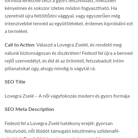
formula lehetővé teszi a gyors felszívódást, miközben
kényelmes és sokszor ízletes módon fogyasztható. Ha
szeretnél újra feltöltődni vággyal, vagy egyszerűen még
intenzívebbé tennéd az együttléteket, érdemes kipróbálni ezt
a terméket.
: Válaszd a Lovegra Zselét, és rendeld meg
Call to Action
nálunk biztonságosan és diszkréten! Fedezd fel újra a benned
rejlő szenvedélyt, és éld át az örömteli, felszabadult intim
pillanatokat úgy, ahogy mindig is vágytál rá.
SEO Title
Lovegra Zselé – A női vágyfokozás modern és gyors formája
SEO Meta Description
Fedezd fel a Lovegra Zselé hatékony erejét: gyorsan
felszívódó, női libidót támogató készítmény szildenafil-