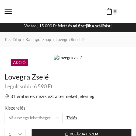
0
Vásárolj 15.000 Ft felett és
mi fizetjük a szállítást!
Kezdőlap
Kamagra Shop
Lovegra Rendelés
AKCIÓ
Lovegra Zselé
Legolcsóbb:
6 590
Ft
31 emberek nézik ezt a terméket jelenleg
Kiszerelés
Törlés
KOSÁRBA TESZEM