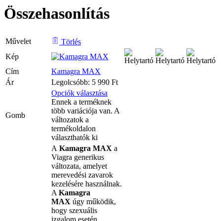
Összehasonlítás
Művelet
Törlés
Kép
Cím
Kamagra MAX
Ár
Legolcsóbb:
5 990
Ft
Opciók választása
Ennek a terméknek
több variációja van. A
Gomb
változatok a
termékoldalon
választhatók ki
A
Kamagra MAX
a
Viagra generikus
változata, amelyet
merevedési zavarok
kezelésére használnak.
A
Kamagra
MAX
úgy működik,
hogy szexuális
izgalom esetén