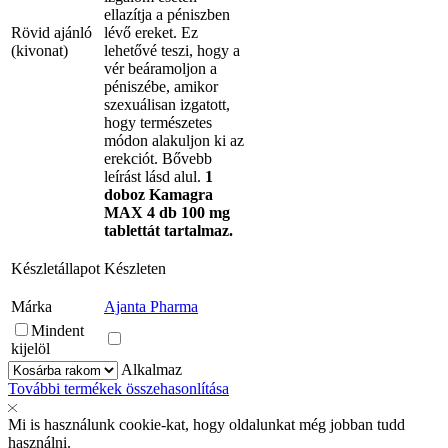
ellazítja a péniszben
Rövid ajánló
lévő ereket. Ez
(kivonat)
lehetővé teszi, hogy a
vér beáramoljon a
péniszébe, amikor
szexuálisan izgatott,
hogy természetes
módon alakuljon ki az
erekciót. Bővebb
leírást lásd alul.
1
doboz Kamagra
MAX 4 db 100 mg
tablettát tartalmaz.
Készletállapot
Készleten
Márka
Ajanta Pharma
Mindent
kijelöl
Alkalmaz
További termékek összehasonlítása
Mi is használunk cookie-kat, hogy oldalunkat még jobban tudd
használni.